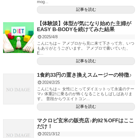
mog...
記事を読む
【体験談】体型が気になり始めた主婦が
EASY B-BODYを続けてみた結果
2025/4/8
こんにちは～ アメブロから見に来て下さって方、いつ
もありがとうございます。 アメブロで書いていた、
E...
記事を読む
1食約33円の置き換えスムージーの特徴♪
2024/2/25
こんにちは～ 女性にとってダイエットって永遠のテー
マ♪ 体重計に乗るのが怖くなることもしばしばありま
す。 普段からウエイトコン...
記事を読む
マクロビ玄米の販売店♪約92％OFFはここ
だけ！
2021/3/12