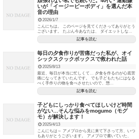
頑張れない私でも続いた。40代・運動嫌
いが「イージービーボディ」を選んだ本
音の理由
2026/1/7
こんにちは。 このページを見てくださってありがとう
ございます。 たぶん今あなたは、 ダイエットしな...
記事を読む
毎日の夕食作りが苦痛だった私が、オイ
シックスクックボックスで救われた話
2025/8/13
最近、毎日が本当に忙しくて… 夕食を作るのが心底苦
痛になってきていたんです。 でも子どもたちにはなる
べく手作りの物を食べさせたいので、惣...
記事を読む
子どもにしっかり食べてほしいけど時間
がない…そんな悩みをmogumo（モグ
モ）が解決します！
2025/4/13
こんにちは～ アメブロから見に来て下さって方、いつ
もありがとうございます。 アメブロで書いていた、