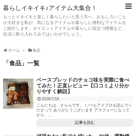
暮らしイキイキ♪アイテム大集合！
もっとイキイキと楽しく暮らしたいと思う方へ、おもしろいこと
が大好きな私が、気になるアイテムや暮らしに便利なアイテムを
ご紹介します。ダイエットアイテムや暮らしに役立つ情報など、
生活に取り入れてみてはいかがでしょう。
ホーム
食品
「
食品
」
一覧
ベースブレッドのチョコ味を実際に食べ
てみた！正直レビュー【口コミより分か
りやすく解説】
2026/7/18
こんにちは、さららです。 いつもアメブロを読んでく
ださって ありがとうございます アラフォーになって
から、...
記事を読む